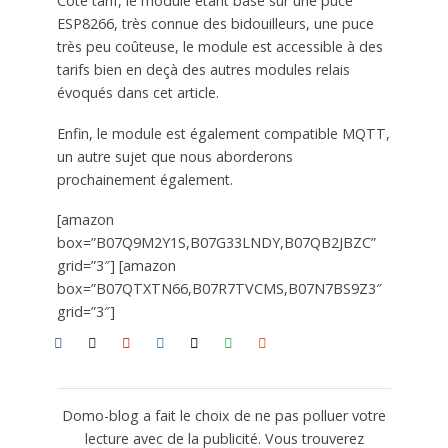
Côté tarif, le module étant basé sur une puce
ESP8266, très connue des bidouilleurs, une puce
très peu coûteuse, le module est accessible à des
tarifs bien en deçà des autres modules relais
évoqués dans cet article.
Enfin, le module est également compatible MQTT,
un autre sujet que nous aborderons
prochainement également.
[amazon
box=”B07Q9M2Y1S,B07G33LNDY,B07QB2JBZC”
grid=”3″] [amazon
box=”B07QTXTN66,B07R7TVCMS,B07N7BS9Z3″
grid=”3″]
Domo-blog a fait le choix de ne pas polluer votre
lecture avec de la publicité. Vous trouverez