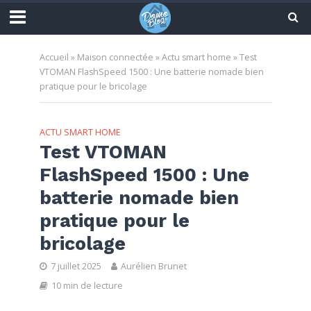
Accueil
»
Maison connectée
»
Actu smart home
»
Test
VTOMAN FlashSpeed 1500 : Une batterie nomade bien
pratique pour le bricolage
ACTU SMART HOME
Test VTOMAN
FlashSpeed 1500 : Une
batterie nomade bien
pratique pour le
bricolage
7 juillet 2025
Aurélien Brunet
10 min de lecture