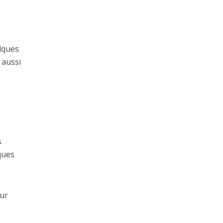
elques
 aussi
s
ques
our