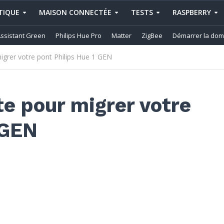
IQUE
MAISON CONNECTÉE
TESTS
RASPBERRY
ssistant Green
Philips Hue Pro
Matter
ZigBee
Démarrer la dom
migrer votre pont Philips Hue 1 GEN
te pour migrer votre
 GEN