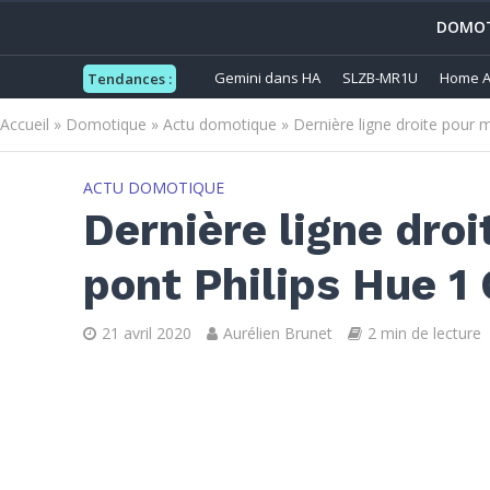
DOMOT
Gemini dans HA
SLZB-MR1U
Home A
Tendances :
Accueil
»
Domotique
»
Actu domotique
»
Dernière ligne droite pour 
ACTU DOMOTIQUE
Dernière ligne droi
pont Philips Hue 1
21 avril 2020
Aurélien Brunet
2 min de lecture