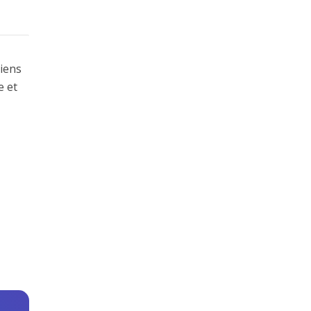
liens
e et