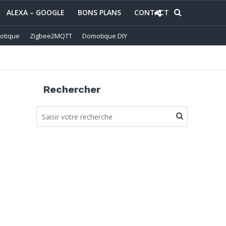
ALEXA – GOOGLE
BONS PLANS
CONTACT
otique
Zigbee2MQTT
Domotique DIY
Rechercher