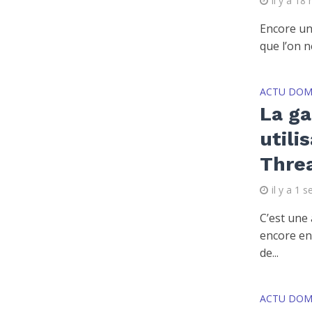
il y a 18
Encore une
que l’on n
ACTU DOM
La g
utili
Thre
il y a 1 
C’est une 
encore en
de...
ACTU DOM