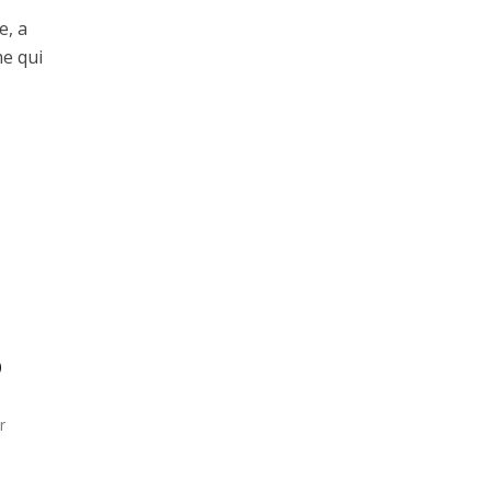
e, a
e qui
0
r