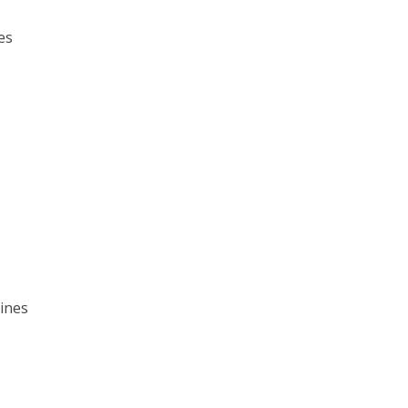
es
ines