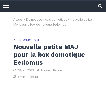
Accueil
»
Domotique
»
Actu domotique
»
Nouvelle petite
MAJ pour la box domotique Eedomus
ACTU DOMOTIQUE
Nouvelle petite MAJ
pour la box domotique
Eedomus
28 juin 2023
Aurélien Brunet
3 min de lecture