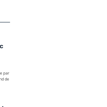
c
e par
ond de