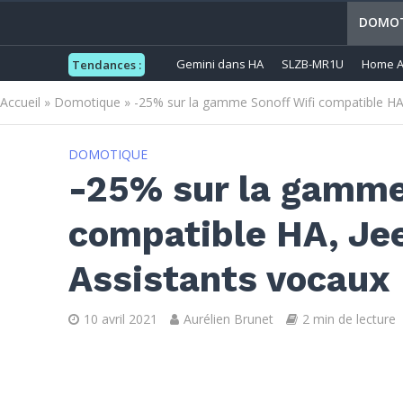
DOMOT
Gemini dans HA
SLZB-MR1U
Home A
Tendances :
Accueil
»
Domotique
»
-25% sur la gamme Sonoff Wifi compatible HA
DOMOTIQUE
-25% sur la gamme
compatible HA, Je
Assistants vocaux 
10 avril 2021
Aurélien Brunet
2 min de lecture