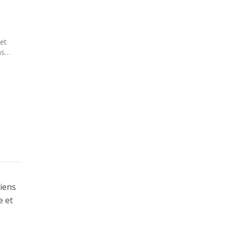
et
pas…
liens
e et