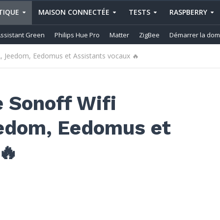
IQUE
MAISON CONNECTÉE
TESTS
RASPBERRY
ssistant Green
Philips Hue Pro
Matter
ZigBee
Démarrer la dom
, Jeedom, Eedomus et Assistants vocaux 🔥
 Sonoff Wifi
edom, Eedomus et
🔥