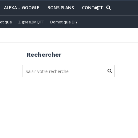
ALEXA – GOOGLE
BONS PLANS
CONTACT
otique
Zigbee2MQTT
Domotique DIY
Rechercher