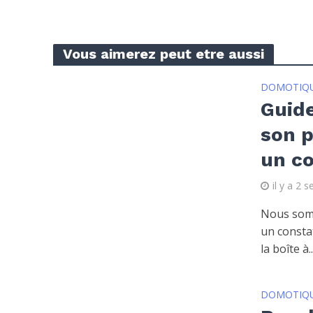
Vous aimerez peut etre aussi
DOMOTIQ
Guid
son p
un co
il y a 2 
Nous som
un consta
la boîte à..
DOMOTIQ