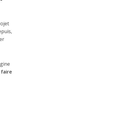
ojet
epuis,
er
igine
faire