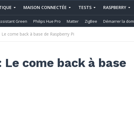
IQUE
MAISON CONNECTÉE
TESTS
RASPBERRY
ssistant Green
Philips Hue Pro
Matter
ZigBee
Démarrer la dom
: Le come back à base de Raspberry Pi
: Le come back à base