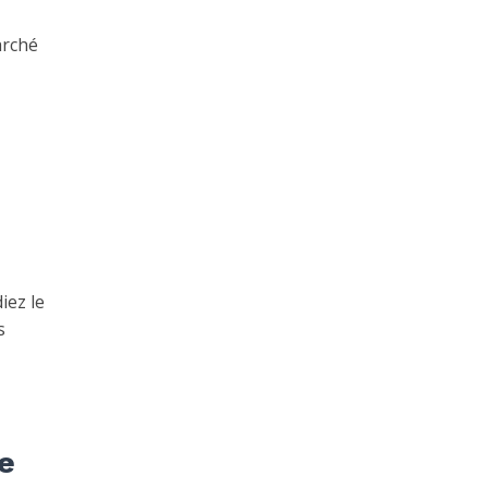
arché
iez le
s
e