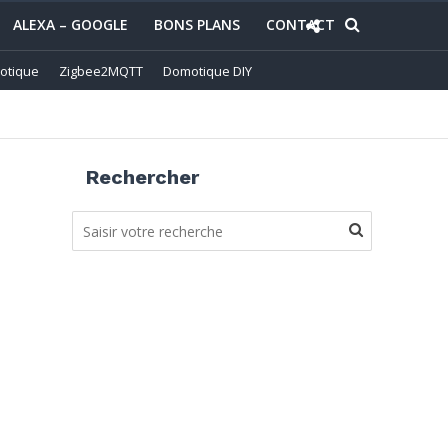
ALEXA – GOOGLE
BONS PLANS
CONTACT
otique
Zigbee2MQTT
Domotique DIY
Rechercher