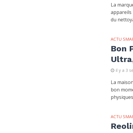
La marque
appareils
du nettoya
ACTU SMA
Bon P
Ultra
il y a 3 
La maison 
bon momen
physiques.
ACTU SMA
Reoli