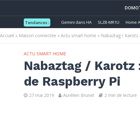
DOMOT
Gemini dans HA
SLZB-MR1U
Home A
Tendances :
Accueil
»
Maison connectée
»
Actu smart home
»
Nabaztag / Karotz 
ACTU SMART HOME
Nabaztag / Karotz 
de Raspberry Pi
27 mai 2019
Aurélien Brunet
2 min de lecture