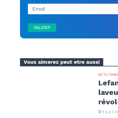
Vous aimerez peut etre aussi
ACTU SMA
Lefan
laveu
révol
il y a 2 