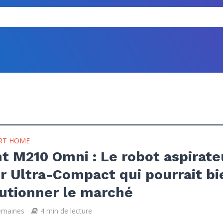
RT HOME
t M210 Omni : Le robot aspirate
r Ultra-Compact qui pourrait bi
utionner le marché
semaines
4 min de lecture