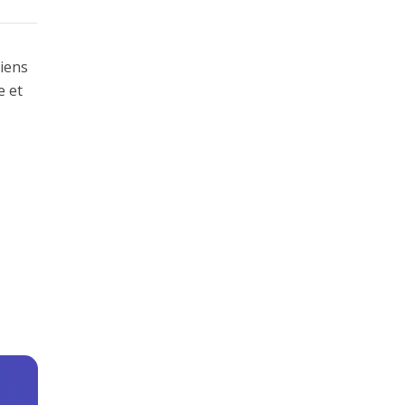
liens
e et