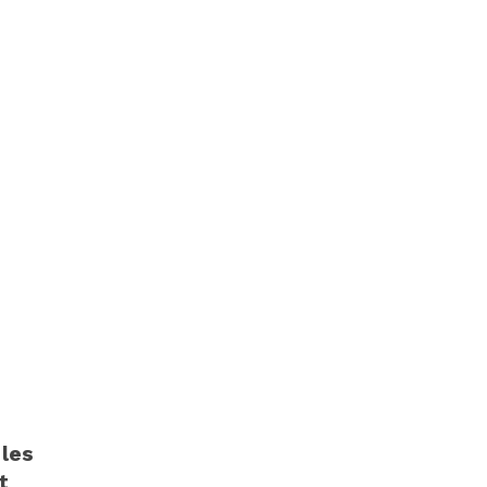
 les
t