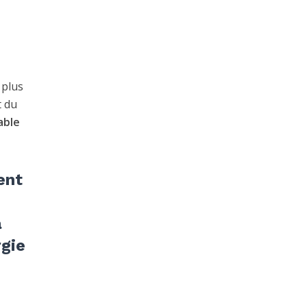
 plus
t du
able
ent
à
rgie