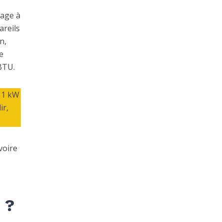
lage à
areils
n,
e
BTU.
t 1 kW
ir,
voire
 ?