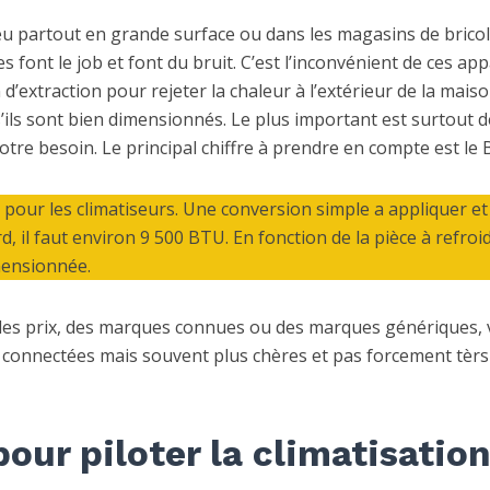
u partout en grande surface ou dans les magasins de brico
s font le job et font du bruit. C’est l’inconvénient de ces app
d’extraction pour rejeter la chaleur à l’extérieur de la maiso
’ils sont bien dimensionnés. Le plus important est surtout d
tre besoin. Le principal chiffre à prendre en compte est le 
pour les climatiseurs. Une conversion simple a appliquer e
 il faut environ 9 500 BTU. En fonction de la pièce à refroid
mensionnée.
s les prix, des marques connues ou des marques génériques, 
s connectées mais souvent plus chères et pas forcement tèrs
our piloter la climatisation