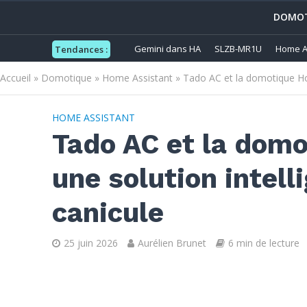
DOMOT
Gemini dans HA
SLZB-MR1U
Home A
Tendances :
Accueil
»
Domotique
»
Home Assistant
»
Tado AC et la domotique Hom
HOME ASSISTANT
Tado AC et la dom
une solution intell
canicule
25 juin 2026
Aurélien Brunet
6 min de lecture