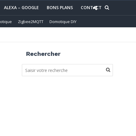
ALEXA – GOOGLE
BONS PLANS
CONTACT
otique
Zigbee2MQTT
Domotique DIY
Rechercher