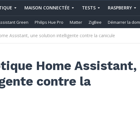
IQUE
MAISON CONNECTÉE
TESTS
RASPBERRY
ssistant Green
Philips Hue Pro
Matter
ZigBee
Démarrer la dom
e Assistant, une solution intelligente contre la canicule
otique Home Assistant,
igente contre la