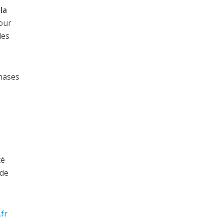
la
our
des
phases
té
 de
fr