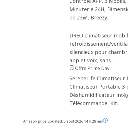
Contrôle APP, 3 Modes, 
Minuterie 24H, Dimensi
de 23㎡, Breezy...
DREO climatiseur mobil
refroidissement/ventila
silencieux pour chambr
app et voix, sans...
Offre Prime Day
SereneLife Climatiseur 
Climatiseur Portable 3-
Déshumidificateur Inté
Télécommande, Kit...
Amazon price updated:
5 août 2026 14 h 28 min