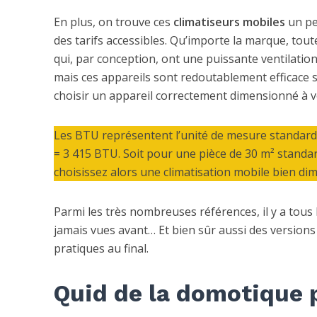
En plus, on trouve ces
climatiseurs mobiles
un pe
des tarifs accessibles. Qu’importe la marque, toute
qui, par conception, ont une puissante ventilation 
mais ces appareils sont redoutablement efficace s
choisir un appareil correctement dimensionné à vo
Les BTU représentent l’unité de mesure standard 
= 3 415 BTU. Soit pour une pièce de 30 m² standard,
choisissez alors une climatisation mobile bien di
Parmi les très nombreuses références, il y a tou
jamais vues avant… Et bien sûr aussi des version
pratiques au final.
Quid de la domotique p