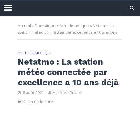
Accueil
»
Domotique
»
Actu domotique
»
Netatmo : La
station météo connectée par excellence a 10 ans déjà
ACTU DOMOTIQUE
Netatmo : La station
météo connectée par
excellence a 10 ans déjà
8 août 2021
Aurélien Brunet
4 min de lecture