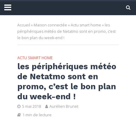
Accueil
»
Maison connectée
»
Actu smart home
»
les
périphériques météo de Netatmo sont en promo, c’est
le bon plan du week-end !
ACTU SMART HOME
les périphériques météo
de Netatmo sont en
promo, c’est le bon plan
du week-end !
5 mai 2018
Aurélien Brunet
1 min de lecture