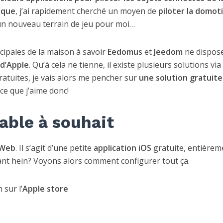
ique
, j’ai rapidement cherché un moyen de
piloter la domot
 un nouveau terrain de jeu pour moi…
cipales de la maison à savoir
Eedomus
et
Jeedom
ne dispos
d’Apple
. Qu’à cela ne tienne, il existe plusieurs solutions via
gratuites, je vais alors me pencher sur
une solution gratuite
e que j’aime donc!
able à souhait
 Web
. Il s’agit d’une petite
application iOS
gratuite, entièrem
sant hein? Voyons alors comment configurer tout ça.
 sur l’
Apple store