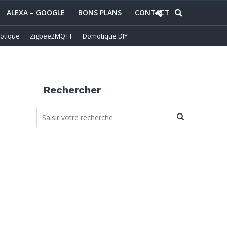
ALEXA – GOOGLE
BONS PLANS
CONTACT
otique
Zigbee2MQTT
Domotique DIY
Rechercher