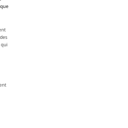
ique
ent
 des
qui
ent