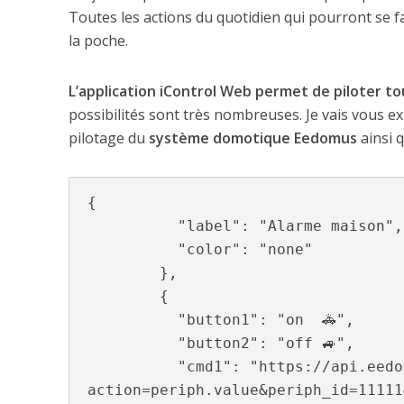
Toutes les actions du quotidien qui pourront se f
la poche.
L’application iControl Web permet de piloter to
possibilités sont très nombreuses. Je vais vous e
pilotage du
système domotique Eedomus
ainsi 
{

          "label": "Alarme maison",

          "color": "none"

        },

        {

          "button1": "on  🚓",

          "button2": "off ️🚙",

          "cmd1": "https://api.eedomus.com/set?
action=periph.value&periph_id=11111