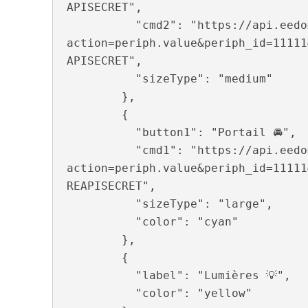
APISECRET",

          "cmd2": "https://api.eedomus.com/set?
action=periph.value&periph_id=11111
APISECRET",

          "sizeType": "medium"

        },

        {

          "button1": "Portail 🚘",

          "cmd1": "https://api.eedomus.com/set?
action=periph.value&periph_id=11111
REAPISECRET",

          "sizeType": "large",

          "color": "cyan"

        },

        {

          "label": "Lumières 💡",

          "color": "yellow"
