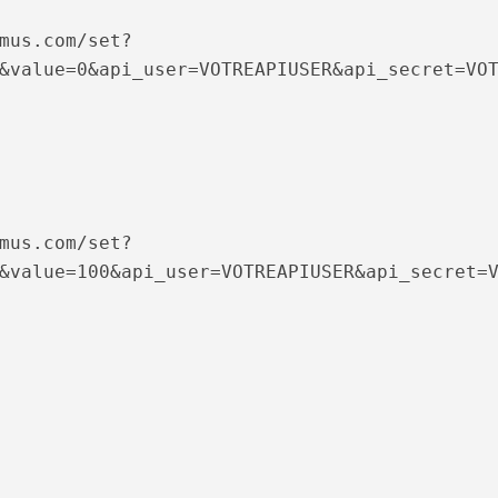
&value=0&api_user=VOTREAPIUSER&api_secret=VO
&value=100&api_user=VOTREAPIUSER&api_secret=