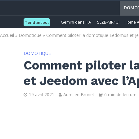
DOMOT
Gemini dans HA
SLZB-MR1U
Home A
Tendances :
Accueil
»
Domotique
»
Comment piloter la domotique Eedomus et Je
DOMOTIQUE
Comment piloter l
et Jeedom avec l’
19 avril 2021
Aurélien Brunet
6 min de lecture