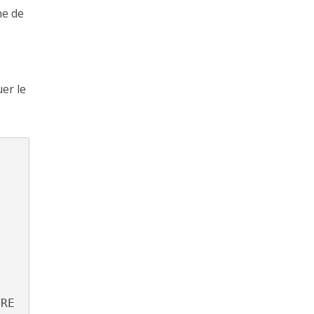
ne de
er le
TRE