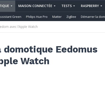
IQUE
MAISON CONNECTÉE
TESTS
RASPBERRY
ssistant Green
Philips Hue Pro
Matter
ZigBee
Démarrer la dom
edom avec l’Apple Watch
a domotique Eedomus
Apple Watch