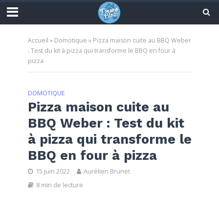
Accueil
»
Domotique
»
Pizza maison cuite au BBQ Weber
: Test du kit à pizza qui transforme le BBQ en four à
pizza
DOMOTIQUE
Pizza maison cuite au
BBQ Weber : Test du kit
à pizza qui transforme le
BBQ en four à pizza
15 juin 2022
Aurélien Brunet
8 min de lecture