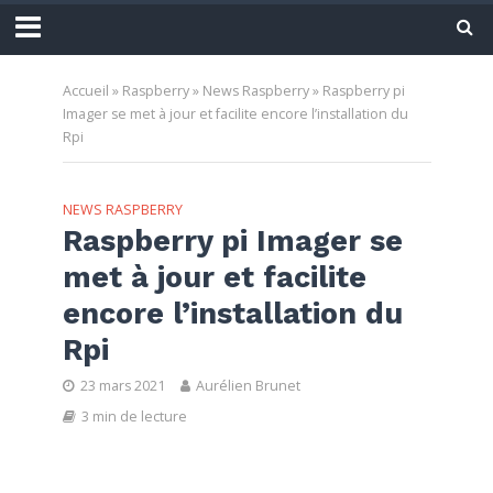
Accueil
»
Raspberry
»
News Raspberry
»
Raspberry pi
Imager se met à jour et facilite encore l’installation du
Rpi
NEWS RASPBERRY
Raspberry pi Imager se
met à jour et facilite
encore l’installation du
Rpi
23 mars 2021
Aurélien Brunet
3 min de lecture