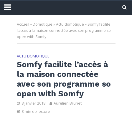
Accueil
»
Domotique
»
Actu domotique
»
Somfy facilite
l’accès à la maison connectée avec son programme so
open with Somfy
ACTU DOMOTIQUE
Somfy facilite l’accès à
la maison connectée
avec son programme so
open with Somfy
8 janvier 2018
Aurélien Brunet
3 min de lecture