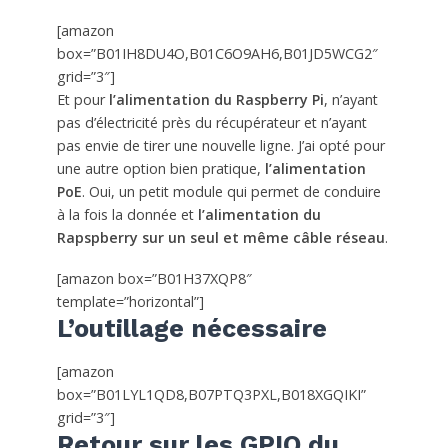
[amazon
box=”B01IH8DU4O,B01C6O9AH6,B01JD5WCG2″
grid=”3″]
Et pour
l’alimentation du Raspberry Pi
, n’ayant
pas d’électricité près du récupérateur et n’ayant
pas envie de tirer une nouvelle ligne. J’ai opté pour
une autre option bien pratique,
l’alimentation
PoE
. Oui, un petit module qui permet de conduire
à la fois la donnée et
l’alimentation du
Rapspberry sur un seul et même câble réseau
.
[amazon box=”B01H37XQP8″
template=”horizontal”]
L’outillage nécessaire
[amazon
box=”B01LYL1QD8,B07PTQ3PXL,B018XGQIKI”
grid=”3″]
Retour sur les GPIO du