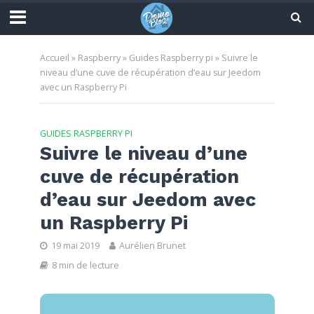
Accueil
»
Raspberry
»
Guides Raspberry pi
»
Suivre le
niveau d’une cuve de récupération d’eau sur Jeedom
avec un Raspberry Pi
GUIDES RASPBERRY PI
Suivre le niveau d’une
cuve de récupération
d’eau sur Jeedom avec
un Raspberry Pi
19 mai 2019
Aurélien Brunet
8 min de lecture