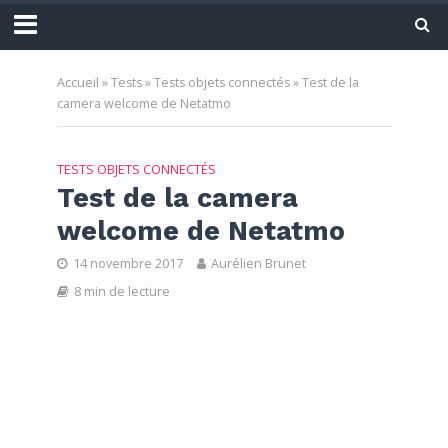
Accueil
»
Tests
»
Tests objets connectés
»
Test de la
camera welcome de Netatmo
TESTS OBJETS CONNECTÉS
Test de la camera
welcome de Netatmo
14 novembre 2017
Aurélien Brunet
8 min de lecture