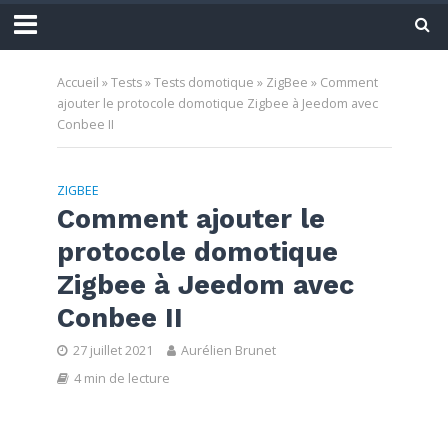
Accueil
»
Tests
»
Tests domotique
»
ZigBee
»
Comment
ajouter le protocole domotique Zigbee à Jeedom avec
Conbee II
ZIGBEE
Comment ajouter le
protocole domotique
Zigbee à Jeedom avec
Conbee II
27 juillet 2021
Aurélien Brunet
4 min de lecture