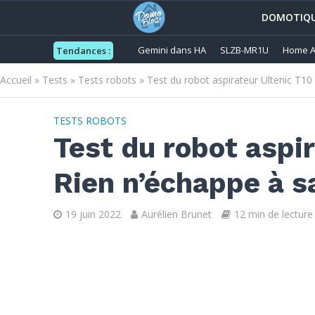
DOMOTIQ
Gemini dans HA
SLZB-MR1U
Home A
Tendances :
Accueil
»
Tests
»
Tests robots
»
Test du robot aspirateur Ultenic T10 
TESTS ROBOTS
Test du robot aspir
Rien n’échappe à s
19 juin 2022
Aurélien Brunet
12 min de lecture