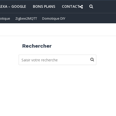
LEXA – GOOGLE
BONS PLANS
CONTACT
otique
Zigbee2MQTT
Domotique DIY
Rechercher