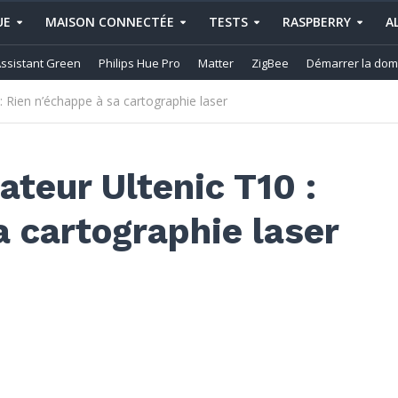
UE
MAISON CONNECTÉE
TESTS
RASPBERRY
A
ssistant Green
Philips Hue Pro
Matter
ZigBee
Démarrer la dom
: Rien n’échappe à sa cartographie laser
ateur Ultenic T10 :
a cartographie laser