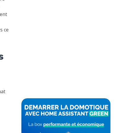
e
ent
s ce
s
mat