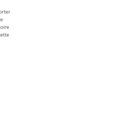
orter
ce
oire
lette