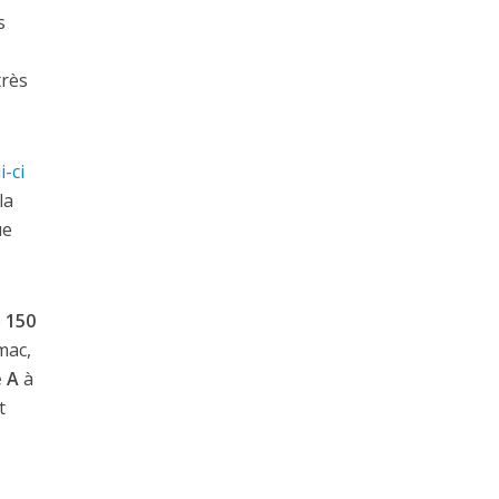
s
très
-ci
la
ue
e
150
mac,
 A
à
t