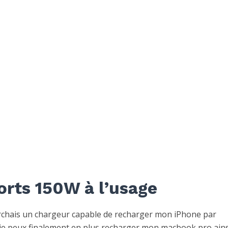
orts 150W à l’usage
herchais un chargeur capable de recharger mon iPhone par
e peux finalement en plus recharger mon macbook pro ains