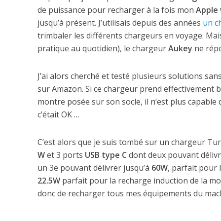
de puissance pour recharger à la fois mon
Apple
jusqu’à présent. J’utilisais depuis des années
un c
trimbaler les différents chargeurs en voyage. Mai
pratique au quotidien), le chargeur
Aukey
ne répo
J’ai alors cherché et testé plusieurs solutions sa
sur Amazon. Si ce chargeur prend effectivement b
montre posée sur son socle, il n’est plus capabl
c’était OK …
C’est alors que je suis tombé sur un chargeur T
W
et 3 ports
USB type C
dont deux pouvant déliv
un 3e pouvant délivrer jusqu’à
60W
, parfait pour
22.5W
parfait pour la recharge induction de la m
donc de recharger tous mes équipements du macb