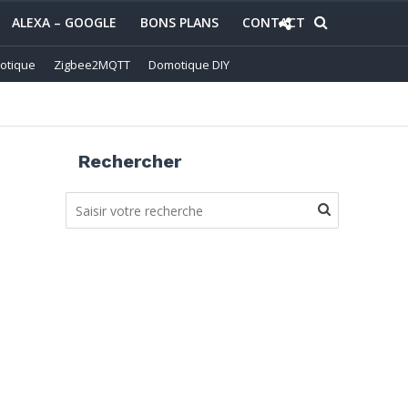
ALEXA – GOOGLE
BONS PLANS
CONTACT
otique
Zigbee2MQTT
Domotique DIY
Rechercher