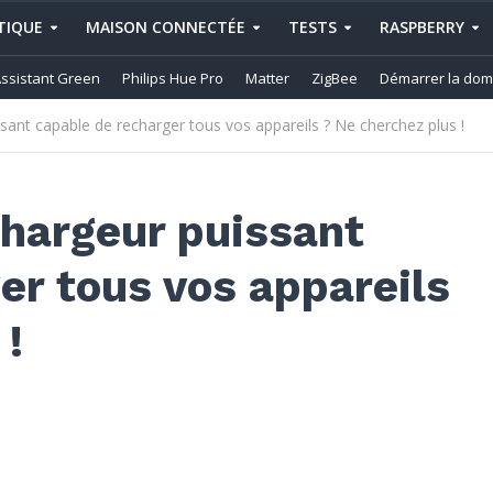
IQUE
MAISON CONNECTÉE
TESTS
RASPBERRY
ssistant Green
Philips Hue Pro
Matter
ZigBee
Démarrer la dom
ant capable de recharger tous vos appareils ? Ne cherchez plus !
hargeur puissant
er tous vos appareils
 !