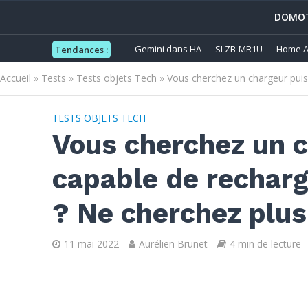
DOMOT
Gemini dans HA
SLZB-MR1U
Home A
Tendances :
Accueil
»
Tests
»
Tests objets Tech
»
Vous cherchez un chargeur puiss
TESTS OBJETS TECH
Vous cherchez un c
capable de recharg
? Ne cherchez plus
11 mai 2022
Aurélien Brunet
4 min de lecture