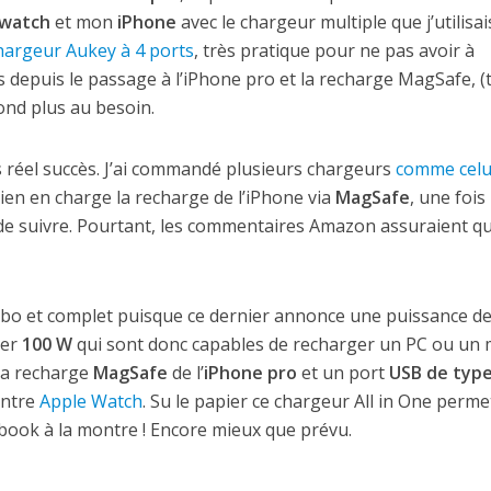
 watch
et mon
iPhone
avec le chargeur multiple que j’utilisai
hargeur Aukey à 4 ports
, très pratique pour ne pas avoir à
s depuis le passage à l’iPhone pro et la recharge MagSafe, (
nd plus au besoin.
ns réel succès. J’ai commandé plusieurs chargeurs
comme celui
ien en charge la recharge de l’iPhone via
MagSafe
, une fois 
e de suivre. Pourtant, les commentaires Amazon assuraient q
urbo et complet puisque ce dernier annonce une puissance d
rer
100 W
qui sont donc capables de recharger un PC ou un 
 la recharge
MagSafe
de l’
iPhone pro
et un port
USB de type
ontre
Apple Watch
. Su le papier ce chargeur All in One perme
ook à la montre ! Encore mieux que prévu.