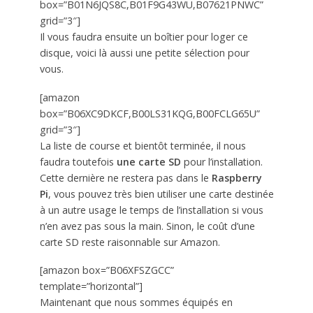
box=”B01N6JQS8C,B01F9G43WU,B07621PNWC”
grid=”3″]
Il vous faudra ensuite un boîtier pour loger ce
disque, voici là aussi une petite sélection pour
vous.
[amazon
box=”B06XC9DKCF,B00LS31KQG,B00FCLG65U”
grid=”3″]
La liste de course et bientôt terminée, il nous
faudra toutefois
une carte SD
pour l’installation.
Cette dernière ne restera pas dans le
Raspberry
Pi
, vous pouvez très bien utiliser une carte destinée
à un autre usage le temps de l’installation si vous
n’en avez pas sous la main. Sinon, le coût d’une
carte SD reste raisonnable sur Amazon.
[amazon box=”B06XFSZGCC”
template=”horizontal”]
Maintenant que nous sommes équipés en