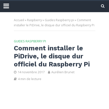
Accueil
»
Raspberry
»
Guides Raspberry pi
»
Comment
installer le PiDrive, le disque dur officiel du Raspberry Pi
GUIDES RASPBERRY PI
Comment installer le
PiDrive, le disque dur
officiel du Raspberry Pi
14 novembre 2017
Aurélien Brunet
4 min de lecture