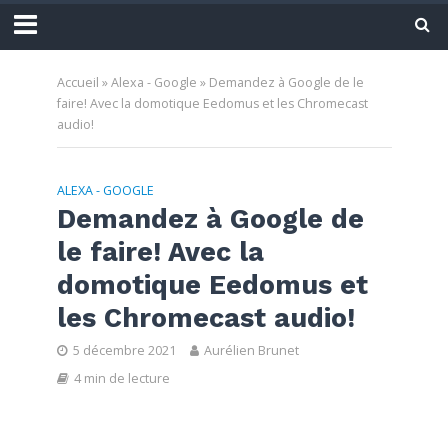
Accueil
»
Alexa - Google
»
Demandez à Google de le
faire! Avec la domotique Eedomus et les Chromecast
audio!
ALEXA - GOOGLE
Demandez à Google de
le faire! Avec la
domotique Eedomus et
les Chromecast audio!
5 décembre 2021
Aurélien Brunet
4 min de lecture