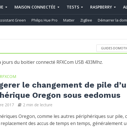
UE
MAISON CONNECTÉE
TESTS
RASPBERRY
A
ssistant Green
Philips Hue Pro
Matter
ZigBee
Démarrer la dom
GUIDES DOMOTI
s à jours du boitier connecté RFXCom USB 433Mhz.
RFXCOM
gerer le changement de pile d’
phérique Oregon sous eedomus
re 2017
2 min de lecture
hériques Oregon, comme les autres périphériques sur pile, 
 replacement des accus de temps en temps, généralement u