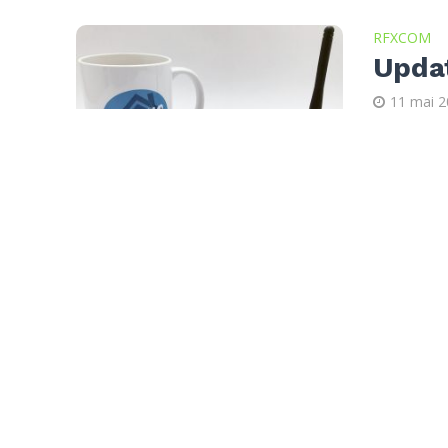
RFXCOM
Upda
11 mai 
Un nouvea
RFX sont 
nouveauté
RFXCOM
Upda
14 mars
Un nouvea
RFX sont 
nouveauté