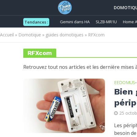
DOMOTIQ
Gemini dans HA
SLZB-MR1U
Home A
Tendances :
Accueil
»
Domotique
»
guides domotiques
»
RFXcom
RFXcom
Retrouvez tout nos articles et les dernière mise
EEDOMUS
•
Bien 
péri
25 octob
Les périp
besoin de