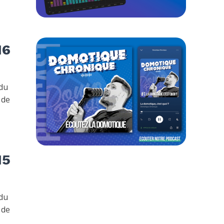
16
 du
 de
15
 du
 de