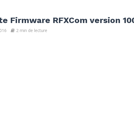
te Firmware RFXCom version 10
2016
2 min de lecture
u firmware est disponible pour le RFXCom. Les Mise à jour
très fréquentes. Encore une fois la team RFX apporte son lot
s avec...
te Firmware RFXCom version 10
 2016
2 min de lecture
u firmware est disponible pour le RFXCom. Les Mise à jour
très fréquentes. Encore une fois la team RFX apporte son lot
s avec...