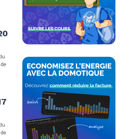
20
 du
 de
17
 du
 de