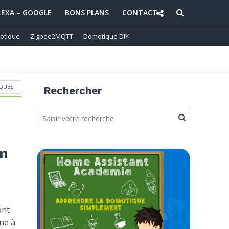
LEXA – GOOGLE
BONS PLANS
CONTACT
otique
Zigbee2MQTT
Domotique DIY
QUES
Rechercher
un
ont
ne à