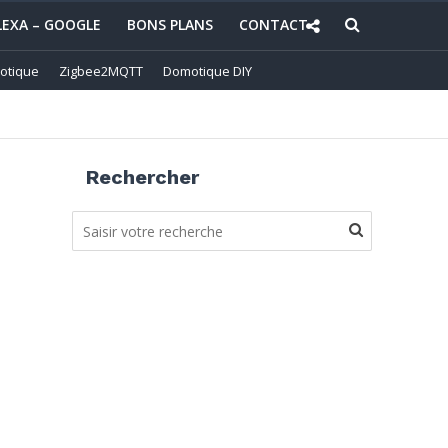
LEXA – GOOGLE
BONS PLANS
CONTACT
otique
Zigbee2MQTT
Domotique DIY
Rechercher