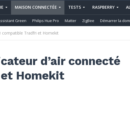
UE
MAISON CONNECTÉE
TESTS
RASPBERRY
A
ssistant Green
Philips Hue Pro
Matter
ZigBee
Démarrer la dom
té compatible Tradfri et Homekit
icateur d’air connecté
 et Homekit