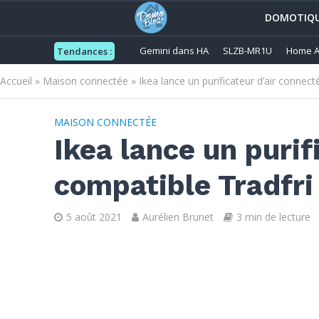
DOMOTIQ
Gemini dans HA
SLZB-MR1U
Home A
Tendances :
Accueil
»
Maison connectée
»
Ikea lance un purificateur d’air connec
MAISON CONNECTÉE
Ikea lance un purif
compatible Tradfri
5 août 2021
Aurélien Brunet
3 min de lecture