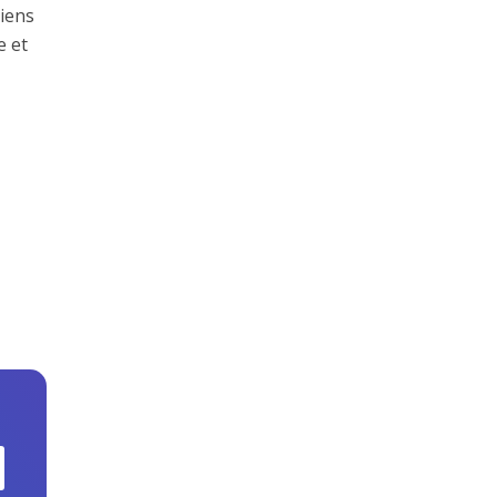
liens
e et