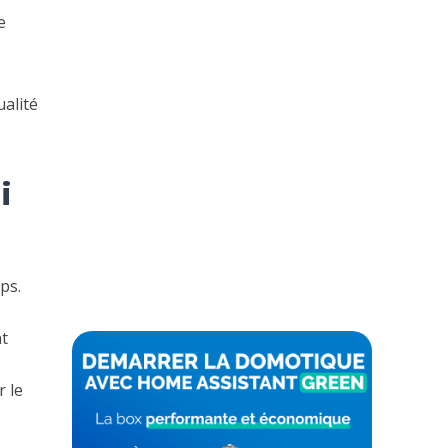
e
alité
i
ps.
nt
r le