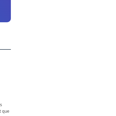
es
t que