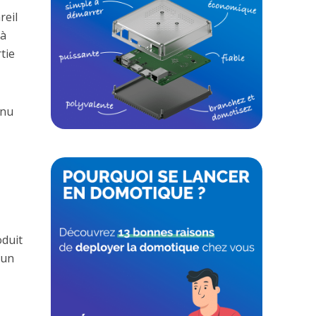
reil
jà
tie
enu
oduit
 un