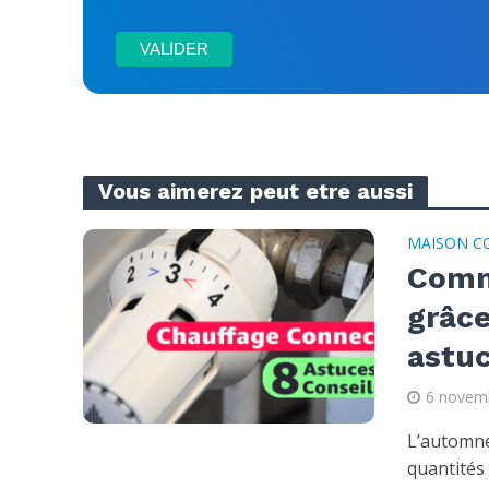
Vous aimerez peut etre aussi
MAISON C
Comm
grâce
astuc
6 novem
L’automne
quantités