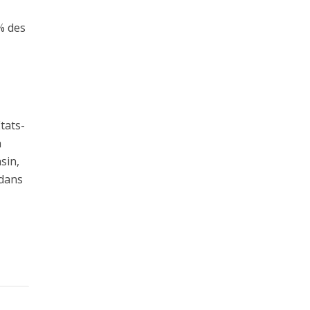
% des
tats-
a
sin,
 dans