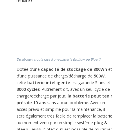
réduire !
De sérieux atouts face à une batterie Ecoflow ou Bluetti
Dotée d’une
capacité de stockage de 800Wh
et
d’une puissance de charge/décharge de
500W
,
cette
batterie intelligente
est garantie 5 ans et
3000 cycles
. Autrement dit, avec un seul cycle de
charge/décharge par jour,
la batterie peut tenir
près de 10 ans
sans aucun problème. Avec un
accès prévu et simplifié pour la maintenance, il
sera également très facile de remplacer la batterie
au moment venu par un simple système
plug &
play
lui aussi. Notez qu’il est possible de multiplier