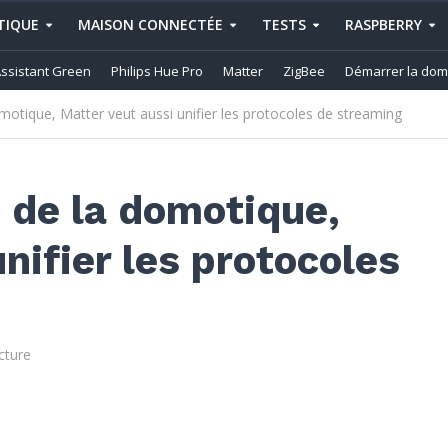
IQUE
MAISON CONNECTÉE
TESTS
RASPBERRY
ssistant Green
Philips Hue Pro
Matter
ZigBee
Démarrer la dom
omotique, Matter veut aussi unifier les protocoles de streaming
s de la domotique,
nifier les protocoles
cture