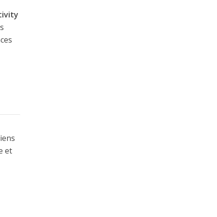
ivity
es
nces
liens
e et