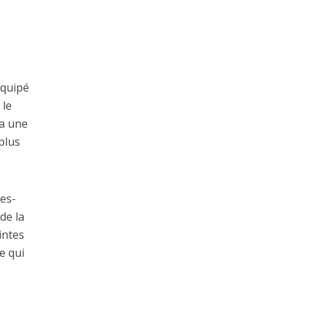
équipé
 le
 a une
plus
es-
de la
intes
e qui