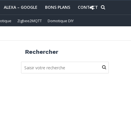
ALEXA – GOOGLE
BONS PLANS
CONTACT
otique
Zigbee2MQTT
Domotique DIY
Rechercher