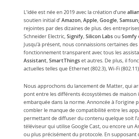
L’idée est née en 2019 avec la création d’une
allia
soutien initial d’
Amazon
,
Apple
,
Google
,
Samsun
rejointes par des dizaines de plus. des entreprise
Schneider Electric,
Signify
,
Silicon Labs
ou
Somfy
Jusqu’à présent, nous connaissions certaines des
fonctionnement transparent avec tous les assist
Assistant
,
SmartThings
et autres. De plus, il fo
actuelles telles que Ethernet (802.3), Wi-Fi (802.11
Nous approchons du lancement de Matter, qui arri
pont entre les différents écosystèmes de maison in
embarquée dans la norme. Annoncée à l’origine pa
combler le manque de compatibilité entre les appa
permettant de diffuser du contenu quelque soit l’a
téléviseur qui utilise Google Cast, ou encore un A
ou plus précisément du protocole. En supposant q