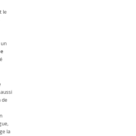
t le
é
 un
le
é
e
 aussi
a de
un
gue,
ge la