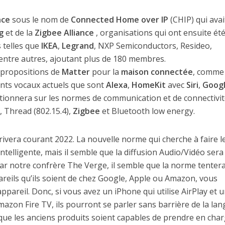
nce
sous le nom de
Connected Home over IP
(CHIP) qui avai
g
et de la
Zigbee Alliance
, organisations qui ont ensuite ét
s telles que
IKEA
,
Legrand
, NXP Semiconductors, Resideo,
entre autres, ajoutant plus de 180 membres.
 propositions de
Matter
pour la
maison connectée
, comme
ants vocaux actuels que sont
Alexa
,
HomeKit
avec
Siri
,
Goog
nctionnera sur les normes de communication et de connectivit
), Thread (802.15.4),
Zigbee
et Bluetooth low energy.
vera courant 2022. La nouvelle norme qui cherche à faire l
telligente, mais il semble que la diffusion Audio/Vidéo sera
r notre confrère The Verge, il semble que la norme tenter
reils qu’ils soient de chez Google, Apple ou Amazon, vous
ppareil. Donc, si vous avez un iPhone qui utilise AirPlay et 
mazon Fire TV, ils pourront se parler sans barrière de la lan
ue les anciens produits soient capables de prendre en char