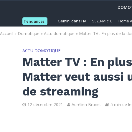
DOMOT
Gemini dans HA
SLZB-MR1U
Home A
Tendances :
Accueil
»
Domotique
»
Actu domotique
»
Matter TV : En plus de la d
ACTU DOMOTIQUE
Matter TV : En plu
Matter veut aussi u
de streaming
12 décembre 2021
Aurélien Brunet
5 min de le