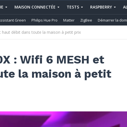
UE
MAISON CONNECTÉE
TESTS
RASPBERRY
A
ssistant Green
Philips Hue Pro
Matter
ZigBee
Démarrer la dom
haut débit dans toute la maison à petit prix
X : Wifi 6 MESH et
ute la maison à petit
e