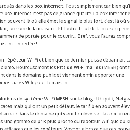
barqués dans les
box internet
. Tout simplement car bien qu’il
e box internet n’est pas de grande qualité. La box internet e
 souvent là où elle émet le signal le plus fort, c’est là où 
oir, un coin de la maison… Et l’autre bout de la maison pein
samment de portée pour le couvrir… Bref, vous l’aurez compr
aison connectée !
 un
répéteur Wi-Fi
et bien que ce dernier puisse dépanner, c
roblème. Heureusement les
kits de Wi-Fi maillés
(MESH) ont f
nt dans le domaine public et viennent enfin apporter une
uvertures Wifi
pour la maison.
olutions de
système Wi-Fi MESH
sur le blog : Ubiquiti, Netge
aces mais qui ont un petit défaut, le tarif bien souvent élev
el acteur dans le domaine qui vient bouleverser la concurren
ns une gamme de prix plus proche du répéteur Wifi que du ki
lus efficaces que les répéteurs. Voyons alors ce que ces nouv