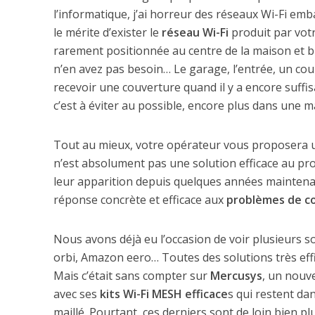
l’informatique, j’ai horreur des réseaux Wi-Fi em
le mérite d’exister le
réseau Wi-Fi
produit par votr
rarement positionnée au centre de la maison et bien
n’en avez pas besoin… Le garage, l’entrée, un coul
recevoir une couverture quand il y a encore suffi
c’est à éviter au possible, encore plus dans une m
Tout au mieux, votre opérateur vous proposera
n’est absolument pas une solution efficace au p
leur apparition depuis quelques années maintena
réponse concrète et efficace aux
problèmes de co
Nous avons déjà eu l’occasion de voir plusieurs s
orbi, Amazon eero… Toutes des solutions très effic
Mais c’était sans compter sur
Mercusys
, un nouv
avec ses
kits Wi-Fi MESH efficace
s qui restent da
maillé. Pourtant, ces derniers sont de loin bien p