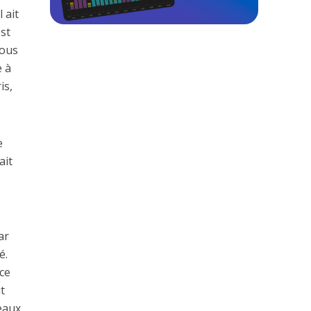
 ait
st
vous
e à
is,
e
ait
ar
é.
ce
t
eaux