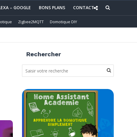
LEXA – GOOGLE
BONS PLANS
CONTACT
otique
Zigbee2MQTT
Domotique DIY
Rechercher