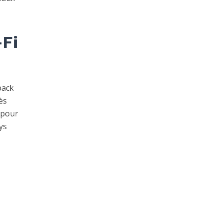
-Fi
pack
ès
 pour
ys