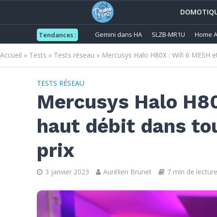
DOMOTIQ
Gemini dans HA
SLZB-MR1U
Home A
Tendances :
Accueil
»
Tests
»
Tests réseau
»
Mercusys Halo H80X : Wifi 6 MESH et 
TESTS RÉSEAU
Mercusys Halo H80
haut débit dans to
prix
3 janvier 2023
Aurélien Brunet
7 min de lectur