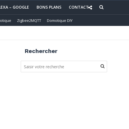
LEXA – GOOGLE
BONS PLANS
CONTACT
otique
Zigbee2MQTT
Domotique DIY
Rechercher