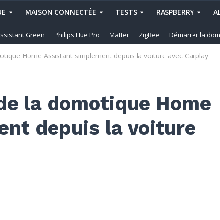
UE
MAISON CONNECTÉE
TESTS
RASPBERRY
A
ssistant Green
Philips Hue Pro
Matter
ZigBee
Démarrer la dom
omotique Home Assistant simplement depuis la voiture avec Carplay
s de la domotique Home
nt depuis la voiture