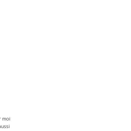
r moi
aussi