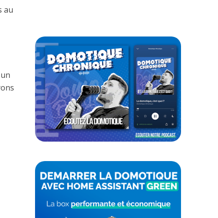
s au
 un
yons