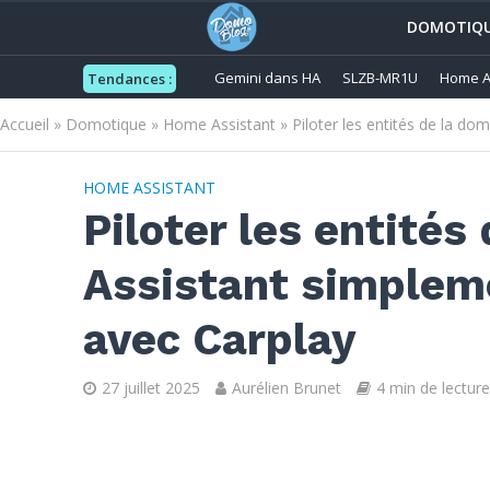
DOMOTIQ
Gemini dans HA
SLZB-MR1U
Home A
Tendances :
Accueil
»
Domotique
»
Home Assistant
»
Piloter les entités de la d
HOME ASSISTANT
Piloter les entité
Assistant simpleme
avec Carplay
27 juillet 2025
Aurélien Brunet
4 min de lecture