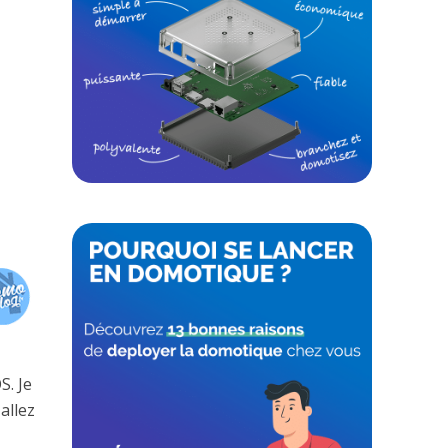
S. Je
allez