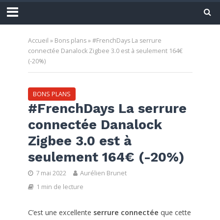
Accueil
»
Bons plans
»
#FrenchDays La serrure
connectée Danalock Zigbee 3.0 est à seulement 164€
(-20%)
BONS PLANS
#FrenchDays La serrure
connectée Danalock
Zigbee 3.0 est à
seulement 164€ (-20%)
7 mai 2022
Aurélien Brunet
1 min de lecture
C’est une excellente
serrure connectée
que cette