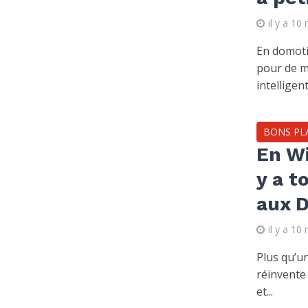
il y a 10
En domoti
pour de m
intelligent
BONS PL
En Wi
y a t
aux 
il y a 10
Plus qu’u
réinvente
et...