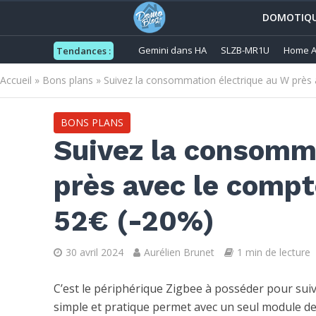
DOMOTIQ
Gemini dans HA
SLZB-MR1U
Home A
Tendances :
Accueil
»
Bons plans
»
Suivez la consommation électrique au W près 
BONS PLANS
Suivez la consomm
près avec le compt
52€ (-20%)
30 avril 2024
Aurélien Brunet
1 min de lecture
C’est le périphérique Zigbee à posséder pour sui
simple et pratique permet avec un seul module de 