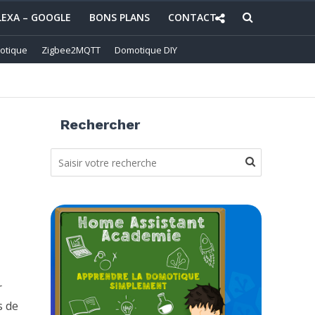
LEXA – GOOGLE
BONS PLANS
CONTACT
otique
Zigbee2MQTT
Domotique DIY
Rechercher
r
s de