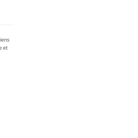
liens
e et