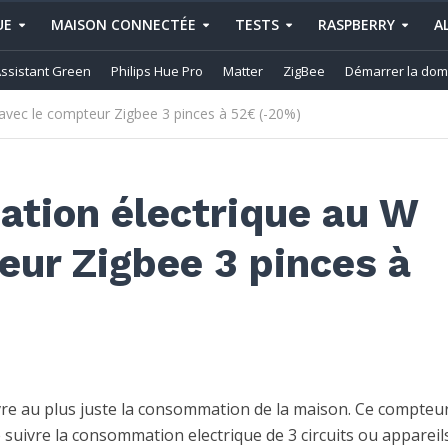
UE
MAISON CONNECTÉE
TESTS
RASPBERRY
A
ssistant Green
Philips Hue Pro
Matter
ZigBee
Démarrer la dom
avec le compteur Zigbee 3 pinces à 52€ (-20%)
ation électrique au W
eur Zigbee 3 pinces à
vre au plus juste la consommation de la maison. Ce compteu
suivre la consommation electrique de 3 circuits ou appareil