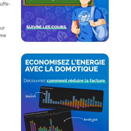
uffe-
our
ême