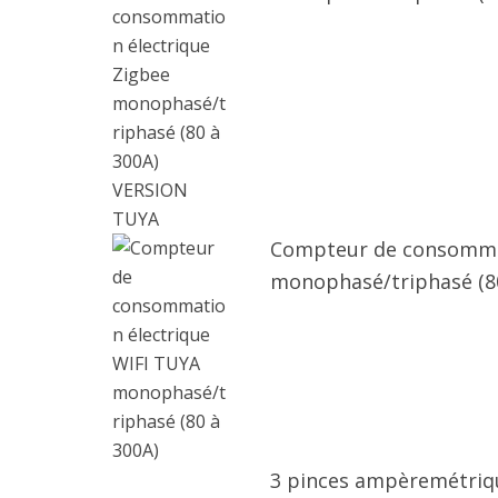
Compteur de consommat
monophasé/triphasé (80
3 pinces ampèremétriq