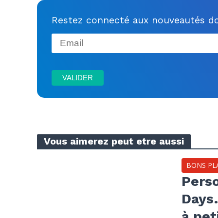
Restez connecté aux nouveautés do
Vous aimerez peut etre aussi
BONS PL
Perso
Days…
à pet