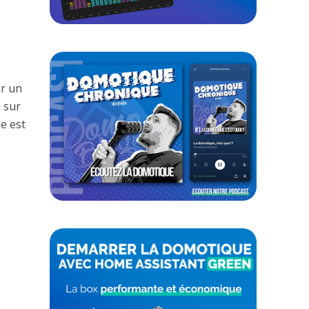
ar un
 sur
le est