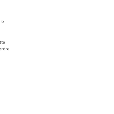
le
tte
perdre