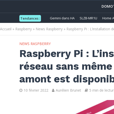
DOMOT
Gemini dans HA
SLZB-MR1U
Home A
Tendances :
Accueil
»
Raspberry
»
News Raspberry
»
Raspberry Pi : L’installatio
NEWS RASPBERRY
Raspberry Pi : L’ins
réseau sans même 
amont est disponi
10 février 2022
Aurélien Brunet
5 min de lectur