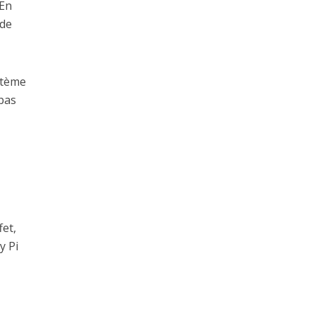
 En
 de
stème
pas
fet,
y Pi