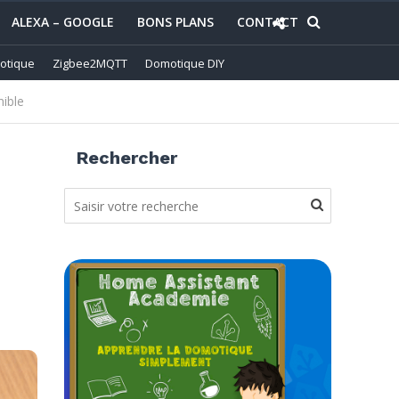
ALEXA – GOOGLE
BONS PLANS
CONTACT
otique
Zigbee2MQTT
Domotique DIY
nible
Rechercher