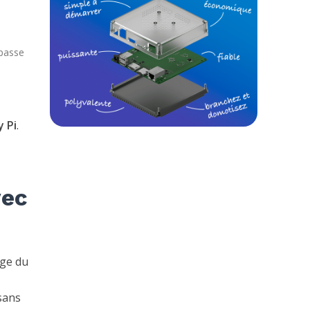
 passe
 Pi
.
vec
age du
 sans