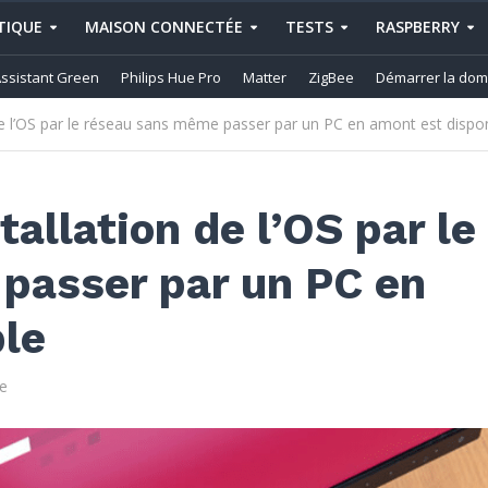
IQUE
MAISON CONNECTÉE
TESTS
RASPBERRY
ssistant Green
Philips Hue Pro
Matter
ZigBee
Démarrer la dom
n de l’OS par le réseau sans même passer par un PC en amont est dispo
tallation de l’OS par le
passer par un PC en
ble
e