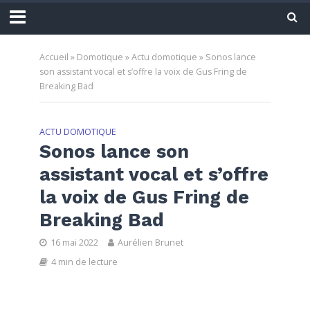
Accueil
»
Domotique
»
Actu domotique
»
Sonos lance
son assistant vocal et s’offre la voix de Gus Fring de
Breaking Bad
ACTU DOMOTIQUE
Sonos lance son
assistant vocal et s’offre
la voix de Gus Fring de
Breaking Bad
16 mai 2022
Aurélien Brunet
4 min de lecture