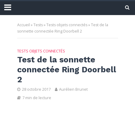
Accueil
»
Tests
»
Tests objets connectés
»
Test de la
sonnette connectée Ring Doorbell 2
TESTS OBJETS CONNECTÉS
Test de la sonnette
connectée Ring Doorbell
2
28 octobre 2017
Aurélien Brunet
7 min de lecture