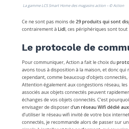
La gamme LCS Smart Home des magasins action
–
©
Action
Ce ne sont pas moins de
29 produits qui sont di
contrairement à
Lidl
, ces périphériques sont tout 
Le protocole de comm
Pour communiquer, Action a fait le choix du
proto
avons tous à disposition à la maison, et donc qui
cependant, comme beaucoup d’objets connectés, 
Attention également aux congestions réseau, les 
associés aux objets connectés peuvent rapidement
échanges de vos objets connectés. C’est pourquoi, 
envisager de disposer d’
un réseau Wifi dédié au
d’utiliser le réseau wifi invité de votre box inte
connectés, je recommande alors de passer sur u