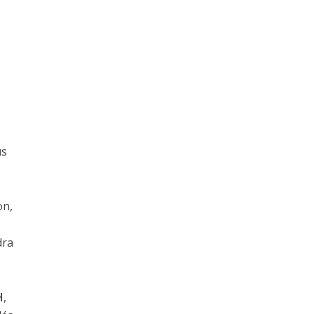
us
on,
dra
H
,