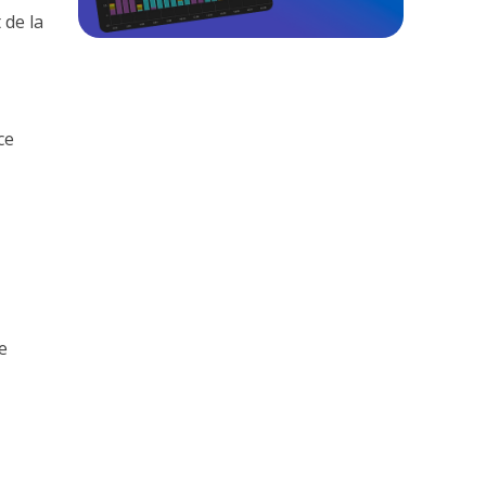
t de la
ce
e