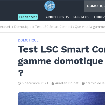
DOMOTIQ
Gemini dans HA
SLZB-MR1U
Home A
Tendances :
Accueil
»
Domotique
»
Test LSC Smart Connect : Que vaut la gamme
DOMOTIQUE
Test LSC Smart Con
gamme domotique 
?
5 décembre 2021
Aurélien Brunet
10 min de le