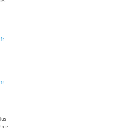
lés
fr
fr
lus
tème