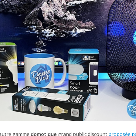
l’autre gamme
domotique
grand public discount
proposée p