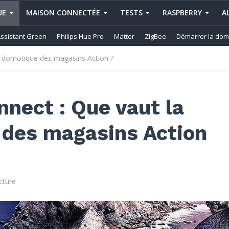
UE
MAISON CONNECTÉE
TESTS
RASPBERRY
A
ssistant Green
Philips Hue Pro
Matter
ZigBee
Démarrer la dom
 domotique des magasins Action ?
nect : Que vaut la
des magasins Action
cture