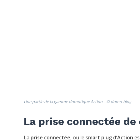
Une partie de la gamme domotique Action –
©
domo-blog
La prise connectée de
La
prise connectée
, ou le s
mart plug d’Action
es