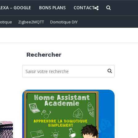
LEXA – GOOGLE
BONS PLANS
CONTACT
otique
Zigbee2MQTT
Domotique DIY
Rechercher