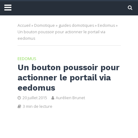
Accueil
»
Domotique
»
guides domotiques
»
Eedomus
»
Un bouton poussoir pour actionner le portail via
eedomus
EEDOMUS
Un bouton poussoir pour
actionner le portail via
eedomus
20 juillet 2015
Aurélien Brunet
3 min de lecture