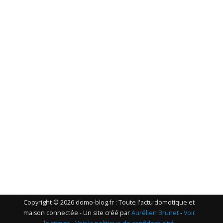
Copyright © 2026 domo-blog.fr : Toute l'actu domotique et
maison connectée - Un site créé par
Aurélien Brunet
-
Voir