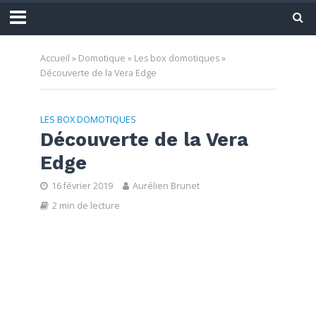
Accueil
»
Domotique
»
Les box domotiques
»
Découverte de la Vera Edge
LES BOX DOMOTIQUES
Découverte de la Vera
Edge
16 février 2019
Aurélien Brunet
2 min de lecture