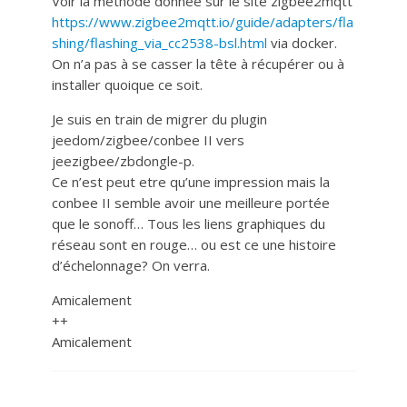
Voir la méthode donnée sur le site zigbee2mqtt
https://www.zigbee2mqtt.io/guide/adapters/fla
shing/flashing_via_cc2538-bsl.html
via docker.
On n’a pas à se casser la tête à récupérer ou à
installer quoique ce soit.
Je suis en train de migrer du plugin
jeedom/zigbee/conbee II vers
jeezigbee/zbdongle-p.
Ce n’est peut etre qu’une impression mais la
conbee II semble avoir une meilleure portée
que le sonoff… Tous les liens graphiques du
réseau sont en rouge… ou est ce une histoire
d’échelonnage? On verra.
Amicalement
++
Amicalement