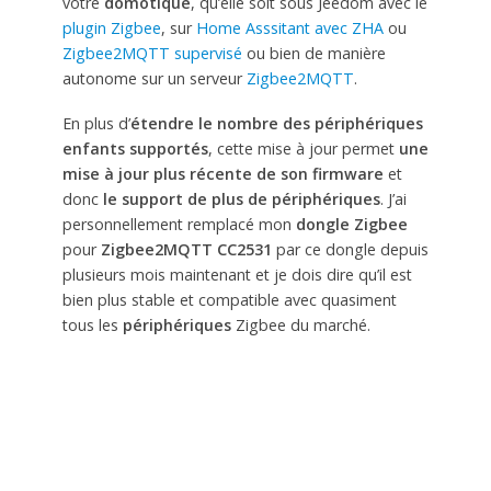
votre
domotique
, qu’elle soit sous Jeedom avec le
plugin Zigbee
, sur
Home Asssitant avec ZHA
ou
Zigbee2MQTT supervisé
ou bien de manière
autonome sur un serveur
Zigbee2MQTT
.
En plus d’
étendre le nombre des périphériques
enfants supportés
, cette mise à jour permet
une
mise à jour plus récente de son firmware
et
donc
le support de plus de périphériques
. J’ai
personnellement remplacé mon
dongle Zigbee
pour
Zigbee2MQTT
CC2531
par ce dongle depuis
plusieurs mois maintenant et je dois dire qu’il est
bien plus stable et compatible avec quasiment
tous les
périphériques
Zigbee du marché.