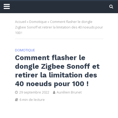
Accueil
»
Domotique
»
Comment flasher le dongle
Zigbee Sonoff et retirer la limitation des 40 noeuds pour
100 !
DOMOTIQUE
Comment flasher le
dongle Zigbee Sonoff et
retirer la limitation des
40 noeuds pour 100 !
29 septembre 2022
Aurélien Brunet
6 min de lecture