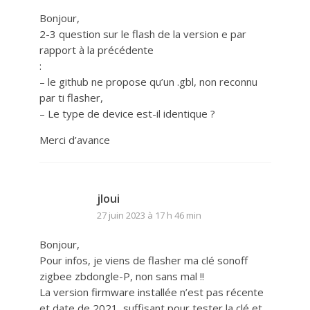
Bonjour,
2-3 question sur le flash de la version e par
rapport à la précédente
:
– le github ne propose qu’un .gbl, non reconnu
par ti flasher,
– Le type de device est-il identique ?
Merci d’avance
jloui
27 juin 2023 à 17 h 46 min
Bonjour,
Pour infos, je viens de flasher ma clé sonoff
zigbee zbdongle-P, non sans mal !!
La version firmware installée n’est pas récente
et date de 2021, suffisant pour tester la clé et