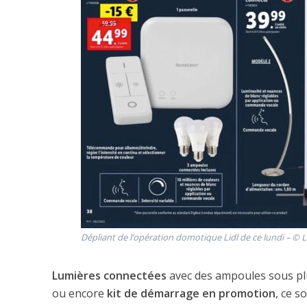
Dépliant de l’opération domotique Lidl de ce lundi – © L
Lumières connectées
avec des ampoules sous plu
ou encore
kit de démarrage en promotion
, ce s