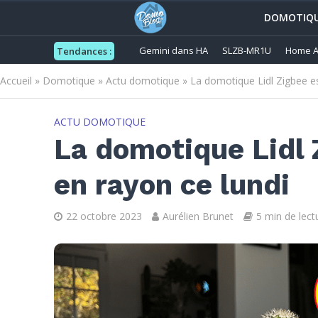
DOMOTIQ
Gemini dans HA
SLZB-MR1U
Home A
Tendances :
Accueil
»
Domotique
»
Actu domotique
»
La domotique Lidl Zigbee es
ACTU DOMOTIQUE
La domotique Lidl 
en rayon ce lundi
22 octobre 2023
Aurélien Brunet
5 min de lect