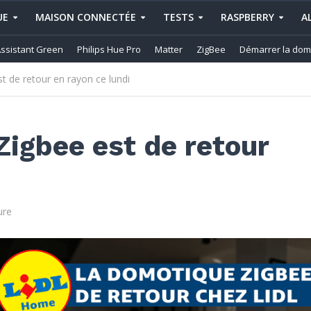
UE
MAISON CONNECTÉE
TESTS
RASPBERRY
A
ssistant Green
Philips Hue Pro
Matter
ZigBee
Démarrer la dom
t de retour en rayon ce lundi
Zigbee est de retour
ure