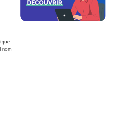
tique
nd nom