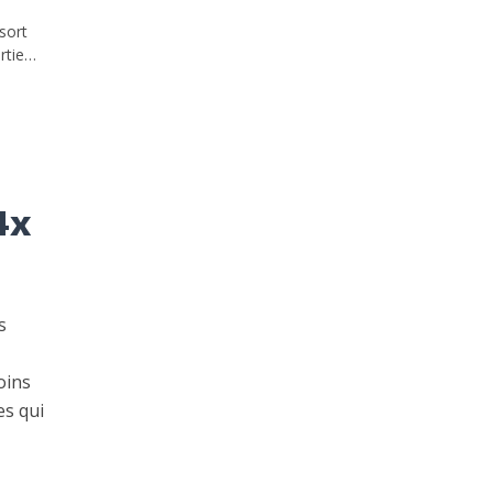
sort
rtie…
4x
s
oins
es qui