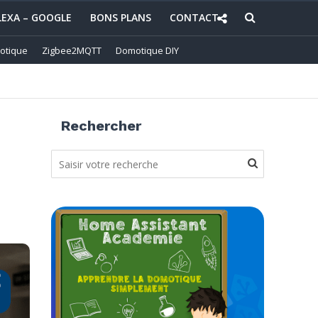
LEXA – GOOGLE
BONS PLANS
CONTACT
otique
Zigbee2MQTT
Domotique DIY
Rechercher