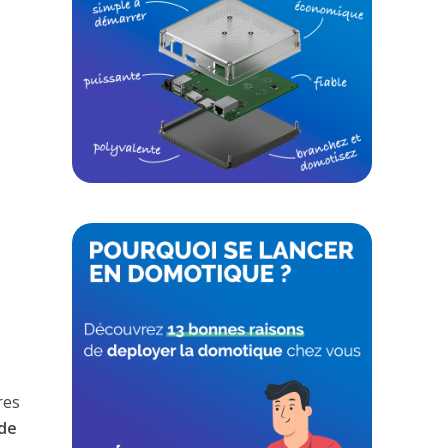
res
de