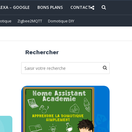
LEXA – GOOGLE
BONS PLANS
CONTACT
otique
Zigbee2MQTT
Domotique DIY
Rechercher