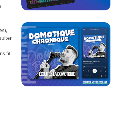
s
es),
sulter
s fil