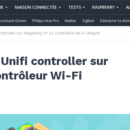
UE
MAISON CONNECTÉE
TESTS
RASPBERRY
A
ssistant Green
Philips Hue Pro
Matter
ZigBee
Démarrer la dom
ntroller sur Raspberry Pi: Le contrôleur Wi-Fi Ubiquiti
nifi controller sur
ontrôleur Wi-Fi