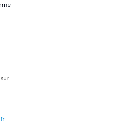
omme
 sur
fr