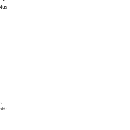
plus
rs
’aide…