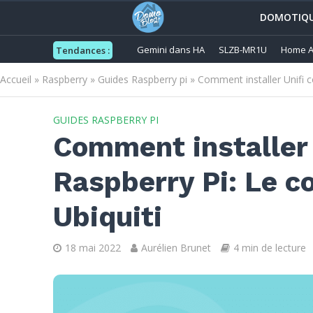
DOMOTIQ
Gemini dans HA
SLZB-MR1U
Home A
Tendances :
Accueil
»
Raspberry
»
Guides Raspberry pi
»
Comment installer Unifi co
GUIDES RASPBERRY PI
Comment installer U
Raspberry Pi: Le c
Ubiquiti
18 mai 2022
Aurélien Brunet
4 min de lecture