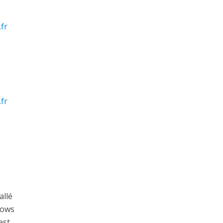
fr
fr
allé
dows
est