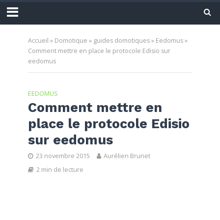
Accueil
»
Domotique
»
guides domotiques
»
Eedomus
»
Comment mettre en place le protocole Edisio sur
eedomus
EEDOMUS
Comment mettre en
place le protocole Edisio
sur eedomus
23 novembre 2015
Aurélien Brunet
2 min de lecture