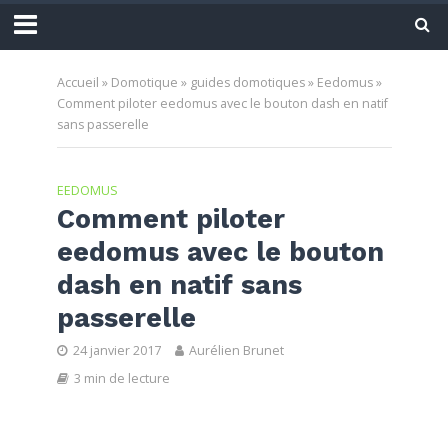
Accueil
»
Domotique
»
guides domotiques
»
Eedomus
»
Comment piloter eedomus avec le bouton dash en natif
sans passerelle
EEDOMUS
Comment piloter
eedomus avec le bouton
dash en natif sans
passerelle
24 janvier 2017
Aurélien Brunet
3 min de lecture