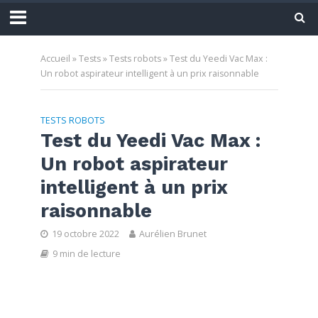
Accueil
»
Tests
»
Tests robots
»
Test du Yeedi Vac Max :
Un robot aspirateur intelligent à un prix raisonnable
TESTS ROBOTS
Test du Yeedi Vac Max :
Un robot aspirateur
intelligent à un prix
raisonnable
19 octobre 2022
Aurélien Brunet
9 min de lecture