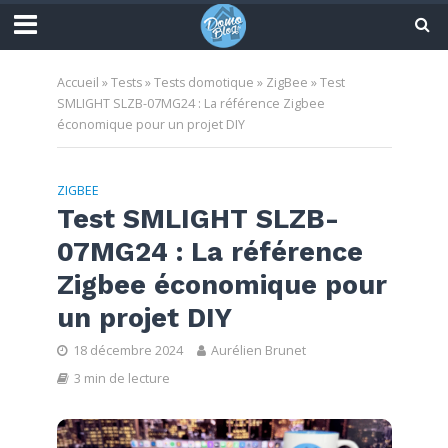
Accueil
»
Tests
»
Tests domotique
»
ZigBee
»
Test
SMLIGHT SLZB-07MG24 : La référence Zigbee
économique pour un projet DIY
ZIGBEE
Test SMLIGHT SLZB-
07MG24 : La référence
Zigbee économique pour
un projet DIY
18 décembre 2024
Aurélien Brunet
3 min de lecture