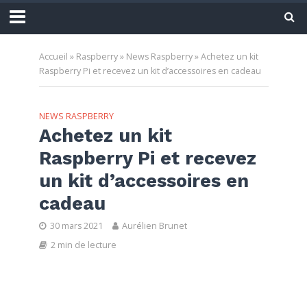
Accueil
»
Raspberry
»
News Raspberry
»
Achetez un kit
Raspberry Pi et recevez un kit d’accessoires en cadeau
NEWS RASPBERRY
Achetez un kit
Raspberry Pi et recevez
un kit d’accessoires en
cadeau
30 mars 2021
Aurélien Brunet
2 min de lecture