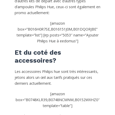
d’autres kits de départ avec d’autres types
d’ampoules Philips Hue, ceux-ci sont également en
promo actuellement:
[amazon
box=”B016H0R7SE,B016151J0M,B01DQORJBE”
template=”list”] [irp posts=”5053″ name=”Ajouter
Philips Hue à eedomus”]
Et du coté des
accessoires?
Les accessoires Philips hue sont très intéressants,
jetons alors un œil aux tarifs pratiqués sur ces
derniers actuellement.
[amazon
box=”B0748KLR39,B0748NCMNW,B0152WXHZ0″
template=”table”]