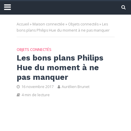
Accueil
»
Maison connectée
»
Objets connectés
»
Les
bons plans Philips Hue du moment à ne pas manquer
OBJETS CONNECTÉS
Les bons plans Philips
Hue du moment à ne
pas manquer
16 novembre 2017
Aurélien Brunet
4 min de lecture