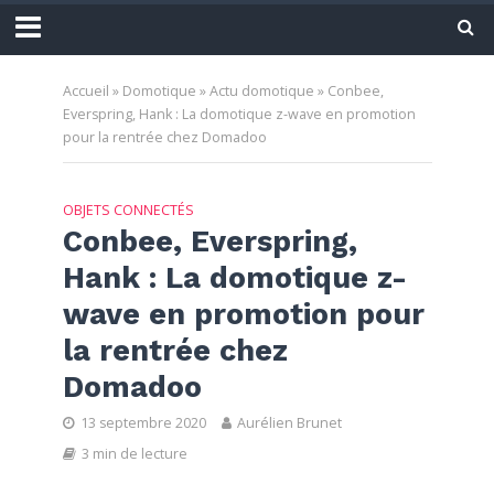
Accueil
»
Domotique
»
Actu domotique
»
Conbee,
Everspring, Hank : La domotique z-wave en promotion
pour la rentrée chez Domadoo
OBJETS CONNECTÉS
Conbee, Everspring,
Hank : La domotique z-
wave en promotion pour
la rentrée chez
Domadoo
13 septembre 2020
Aurélien Brunet
3 min de lecture