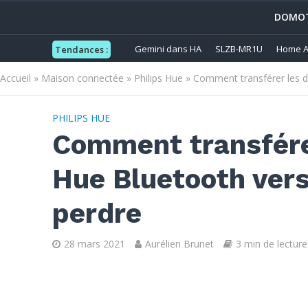
DOMOT
Gemini dans HA
SLZB-MR1U
Home A
Tendances :
Accueil
»
Maison connectée
»
Philips Hue
»
Comment transférer les d
PHILIPS HUE
Comment transfére
Hue Bluetooth vers
perdre
28 mars 2021
Aurélien Brunet
3 min de lecture