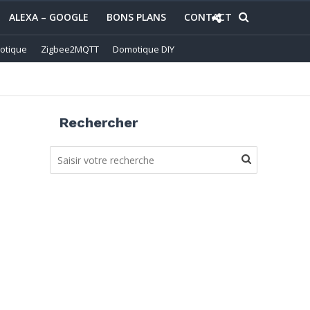
ALEXA – GOOGLE
BONS PLANS
CONTACT
otique
Zigbee2MQTT
Domotique DIY
Rechercher