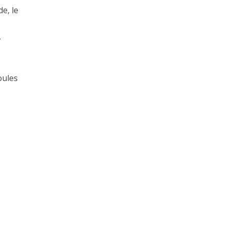
e, le
A
oules