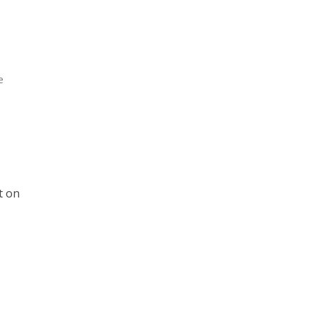
e
t on