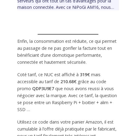
serveurs qui ont tout un tas d’avantages pour la
maison connectée. Avec ce NiPoGi AM16, nous…
Enfin, la consommation est réduite, ce qui permet
au passage de ne pas gonfler la facture tout en
bénéficiant d’une domotique performante,
connectée et hautement sécurisée.
Coté tarif, ce NUC est affiché à
319€
mais
accessible au tarif de
210.68€
grâce au code
promo
QDP3U9E7
que nous avons reussi à vous
négocier avec la marque. Avec ce tarif, la question
se pose entre un Raspberry Pi + boitier + alim +
SSD …
Utilisez ce code dans votre panier Amazon, il est
cumulable à l’offre déjà pratiquée par le fabricant,
pour un tarif finalement très intéressant.