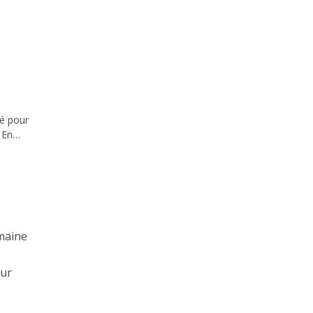
é pour
. En…
maine
our