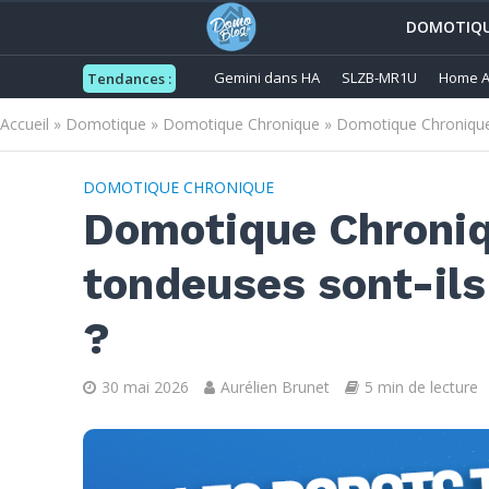
DOMOTIQ
Gemini dans HA
SLZB-MR1U
Home A
Tendances :
Accueil
»
Domotique
»
Domotique Chronique
»
Domotique Chronique S
DOMOTIQUE CHRONIQUE
Domotique Chroniq
tondeuses sont-ils
?
30 mai 2026
Aurélien Brunet
5 min de lecture