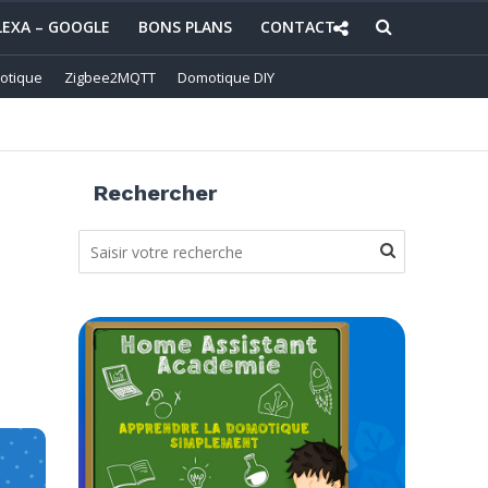
LEXA – GOOGLE
BONS PLANS
CONTACT
otique
Zigbee2MQTT
Domotique DIY
Rechercher