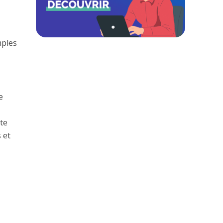
mples
e
te
 et