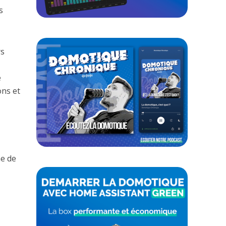
s
rs
e
ons et
me de