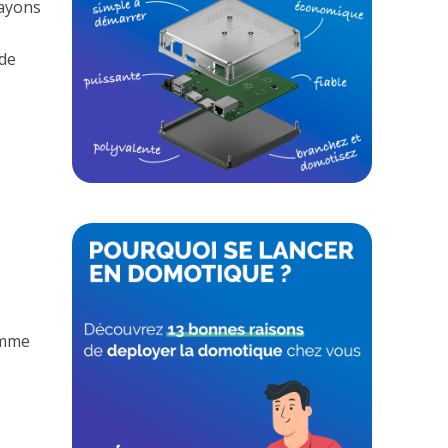
sayons
 de
omme