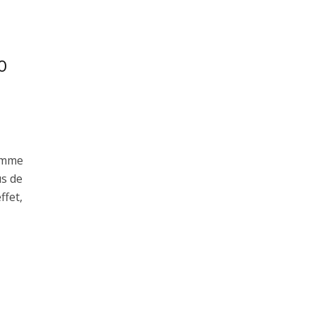
0
gamme
us de
ffet,