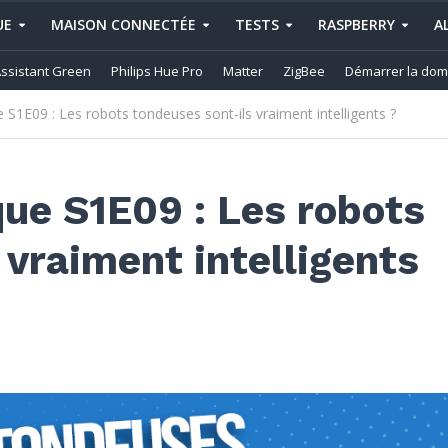
UE
MAISON CONNECTÉE
TESTS
RASPBERRY
A
ssistant Green
Philips Hue Pro
Matter
ZigBee
Démarrer la dom
1E09 : Les robots tondeuses sont-ils vraiment intelligents ?
ue S1E09 : Les robots
 vraiment intelligents