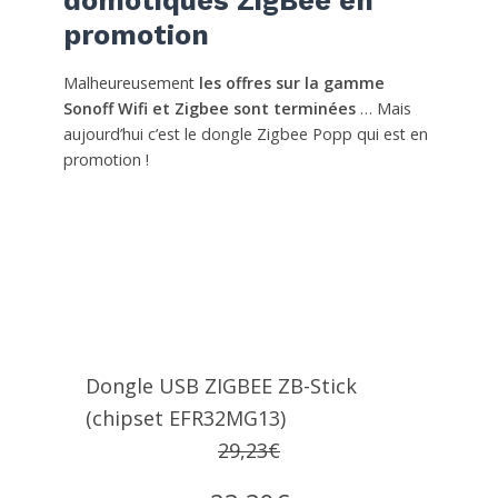
domotiques ZigBee en
promotion
Malheureusement
les offres sur la gamme
Sonoff Wifi et Zigbee sont terminées
… Mais
aujourd’hui c’est le dongle Zigbee Popp qui est en
promotion !
Dongle USB ZIGBEE ZB-Stick
(chipset EFR32MG13)
29,23€