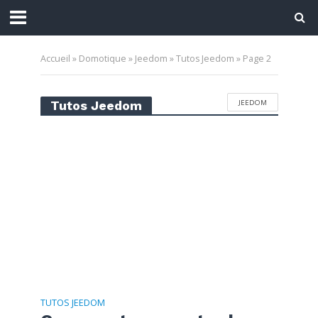
Accueil
»
Domotique
»
Jeedom
»
Tutos Jeedom
»
Page 2
JEEDOM
Tutos Jeedom
TUTOS JEEDOM